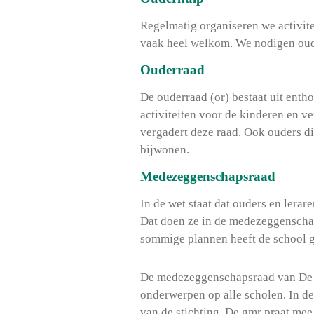
Regelmatig organiseren we activitei
vaak heel welkom. We nodigen oude
Ouderraad
De ouderraad (or) bestaat uit enth
activiteiten voor de kinderen en v
vergadert deze raad. Ook ouders di
bijwonen.
Medezeggenschapsraad
In de wet staat dat ouders en lera
Dat doen ze in de medezeggenschap
sommige plannen heeft de school 
De medezeggenschapsraad van De O
onderwerpen op alle scholen. In de
van de stichting. De gmr praat mee