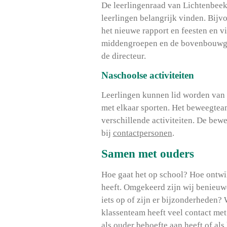
De leerlingenraad van Lichtenbeek
leerlingen belangrijk vinden. Bijv
het nieuwe rapport en feesten en vie
middengroepen en de bovenbouwgro
de directeur.
Naschoolse activiteiten
Leerlingen kunnen lid worden van 
met elkaar sporten. Het beweegtea
verschillende activiteiten. De be
bij
contactpersonen
.
Samen met ouders
Hoe gaat het op school? Hoe ontwik
heeft. Omgekeerd zijn wij benieuwd
iets op of zijn er bijzonderheden?
klassenteam heeft veel contact me
als ouder behoefte aan heeft of als