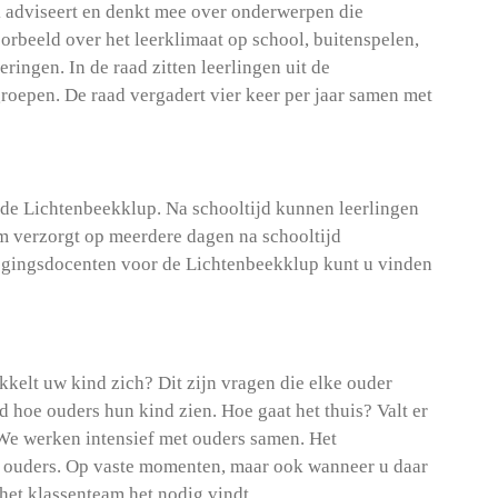
 adviseert en denkt mee over onderwerpen die
oorbeeld over het leerklimaat op school, buitenspelen,
ringen. In de raad zitten leerlingen uit de
epen. De raad vergadert vier keer per jaar samen met
de Lichtenbeekklup. Na schooltijd kunnen leerlingen
m verzorgt op meerdere dagen na schooltijd
wegingsdocenten voor de Lichtenbeekklup kunt u vinden
kelt uw kind zich? Dit zijn vragen die elke ouder
 hoe ouders hun kind zien. Hoe gaat het thuis? Valt er
 We werken intensief met ouders samen. Het
t ouders. Op vaste momenten, maar ook wanneer u daar
 het klassenteam het nodig vindt.