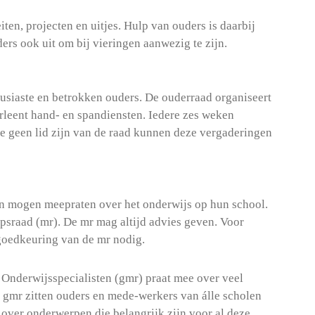
ten, projecten en uitjes. Hulp van ouders is daarbij
rs ook uit om bij vieringen aanwezig te zijn.
ousiaste en betrokken ouders. De ouderraad organiseert
erleent hand- en spandiensten. Iedere zes weken
e geen lid zijn van de raad kunnen deze vergaderingen
ren mogen meepraten over het onderwijs op hun school.
sraad (mr). De mr mag altijd advies geven. Voor
goedkeuring van de mr nodig.
nderwijsspecialisten (gmr) praat mee over veel
 gmr zitten ouders en mede-werkers van álle scholen
 over onderwerpen die belangrijk zijn voor al deze